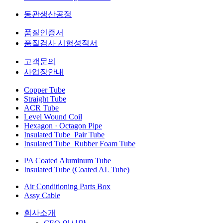
동관생산공정
품질인증서
품질검사 시험성적서
고객문의
사업장안내
Copper Tube
Straight Tube
ACR Tube
Level Wound Coil
Hexagon · Octagon Pipe
Insulated Tube_Pair Tube
Insulated Tube_Rubber Foam Tube
PA Coated Aluminum Tube
Insulated Tube (Coated AL Tube)
Air Conditioning Parts Box
Assy Cable
회사소개