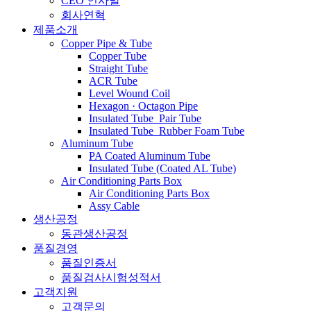
CEO 인사말
회사연혁
제품소개
Copper Pipe & Tube
Copper Tube
Straight Tube
ACR Tube
Level Wound Coil
Hexagon · Octagon Pipe
Insulated Tube_Pair Tube
Insulated Tube_Rubber Foam Tube
Aluminum Tube
PA Coated Aluminum Tube
Insulated Tube (Coated AL Tube)
Air Conditioning Parts Box
Air Conditioning Parts Box
Assy Cable
생산공정
동관생산공정
품질경영
품질인증서
품질검사시험성적서
고객지원
고객문의