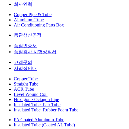
회사연혁
Copper Pipe & Tube
Aluminum Tube
Air Conditioning Parts Box
동관생산공정
품질인증서
품질검사 시험성적서
고객문의
사업장안내
Copper Tube
Straight Tube
ACR Tube
Level Wound Coil
Hexagon · Octagon Pipe
Insulated Tube_Pair Tube
Insulated Tube_Rubber Foam Tube
PA Coated Aluminum Tube
Insulated Tube (Coated AL Tube)