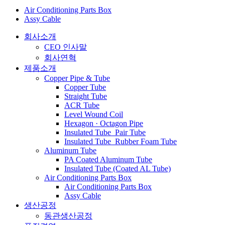
Air Conditioning Parts Box
Assy Cable
회사소개
CEO 인사말
회사연혁
제품소개
Copper Pipe & Tube
Copper Tube
Straight Tube
ACR Tube
Level Wound Coil
Hexagon · Octagon Pipe
Insulated Tube_Pair Tube
Insulated Tube_Rubber Foam Tube
Aluminum Tube
PA Coated Aluminum Tube
Insulated Tube (Coated AL Tube)
Air Conditioning Parts Box
Air Conditioning Parts Box
Assy Cable
생산공정
동관생산공정