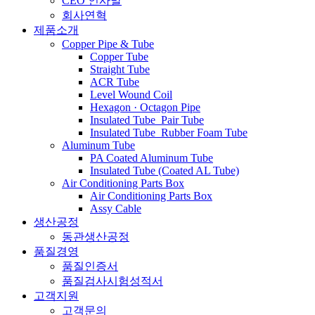
CEO 인사말
회사연혁
제품소개
Copper Pipe & Tube
Copper Tube
Straight Tube
ACR Tube
Level Wound Coil
Hexagon · Octagon Pipe
Insulated Tube_Pair Tube
Insulated Tube_Rubber Foam Tube
Aluminum Tube
PA Coated Aluminum Tube
Insulated Tube (Coated AL Tube)
Air Conditioning Parts Box
Air Conditioning Parts Box
Assy Cable
생산공정
동관생산공정
품질경영
품질인증서
품질검사시험성적서
고객지원
고객문의