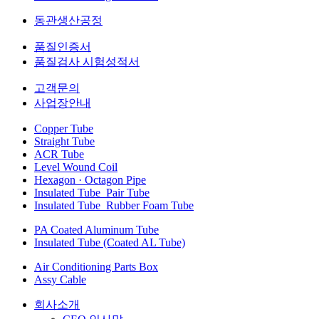
동관생산공정
품질인증서
품질검사 시험성적서
고객문의
사업장안내
Copper Tube
Straight Tube
ACR Tube
Level Wound Coil
Hexagon · Octagon Pipe
Insulated Tube_Pair Tube
Insulated Tube_Rubber Foam Tube
PA Coated Aluminum Tube
Insulated Tube (Coated AL Tube)
Air Conditioning Parts Box
Assy Cable
회사소개